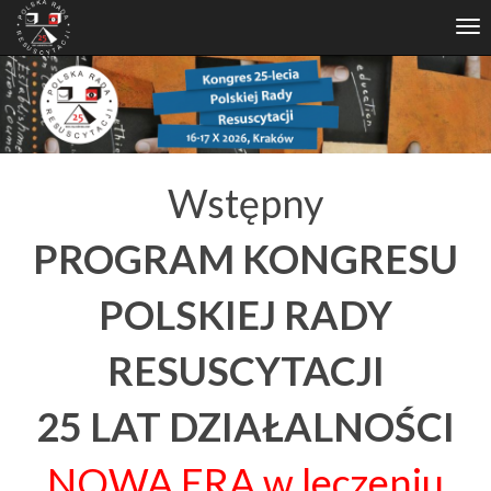
Tog
nav
Wstępny
PROGRAM KONGRESU
POLSKIEJ RADY
RESUSCYTACJI
25 LAT DZIAŁALNOŚCI
NOWA ERA w leczeniu