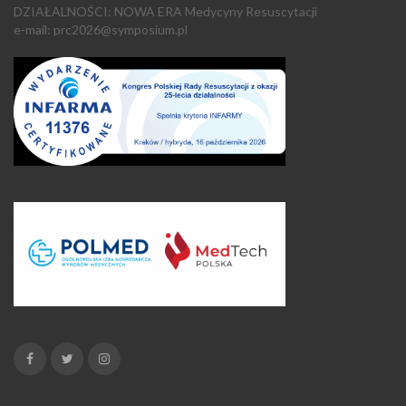
DZIAŁALNOŚCI: NOWA ERA Medycyny Resuscytacji
e-mail: prc2026@symposium.pl