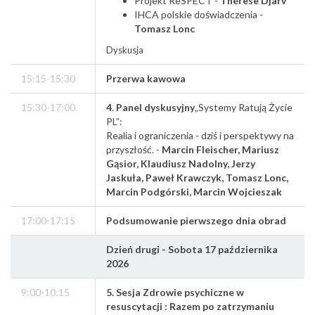
Projekt ReSPECT -
Therese Djärv
IHCA polskie doświadczenia -
Tomasz Lonc
Dyskusja
15:15-15:30
Przerwa kawowa
15:30-17:00
4
.
Panel dyskusyjny
„Systemy Ratują Życie
PL”:
Realia i ograniczenia - dziś i perspektywy na
przyszłość. -
Marcin Fleischer, Mariusz
Gąsior, Klaudiusz Nadolny, Jerzy
Jaskuła, Paweł Krawczyk, Tomasz Lonc,
Marcin Podgórski, Marcin Wojcieszak
17:00-17:15
Podsumowanie pierwszego dnia obrad
Dzień drugi - Sobota 17 października
2026
9:00-10:15
5. Sesja Zdrowie psychiczne w
resuscytacji :
Razem po zatrzymaniu