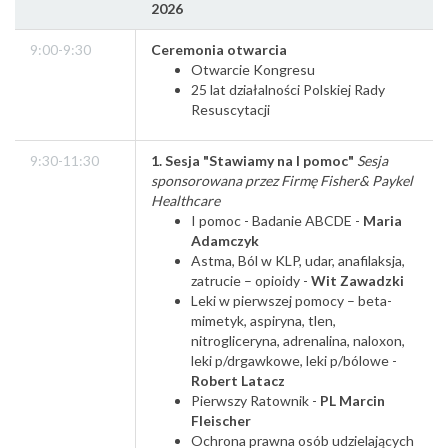
2026
9:00-9:30
Ceremonia otwarcia
Otwarcie Kongresu
25 lat działalności Polskiej Rady
Resuscytacji
9:30-11:30
1. Sesja "Stawiamy na I pomoc"
Sesja
sponsorowana przez Firmę Fisher& Paykel
Healthcare
I pomoc - Badanie ABCDE -
Maria
Adamczyk
Astma, Ból w KLP, udar, anafilaksja,
zatrucie – opioidy -
Wit Zawadzki
Leki w pierwszej pomocy – beta-
mimetyk, aspiryna, tlen,
nitrogliceryna, adrenalina, naloxon,
leki p/drgawkowe, leki p/bólowe -
Robert Latacz
Pierwszy Ratownik -
PL Marcin
Fleischer
Ochrona prawna osób udzielających