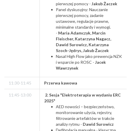
pierwszej pomocy -
Jakub Żaczek
Panel dyskusyjny: Nauczanie
pierwszej pomocy, zadanie
ustawowe, regulacje prawne,
minimalne standardy i wymogi.
-
Maria Adamczyk, Marcin
Fleischer, Katarzyna Nagacz,
Dawid Surowicz,
Katarzyna
Szoch-Jędrys,
Jakub Żaczek
Nasal High Flow jako prewencja NZK
i wsparcie po ROSC -
Jacek
Wawrzynek
11:30-11:45
Przerwa kawowa
11:45-13:00
2. Sesja "Elektroterapia​ w wydaniu ERC
2025"
AED nowości – bezpieczeństwo,
monitorowanie użycia, rejestry,
filtrowanie artefaktów w trakcie
analizy rytmu -
Dawid Surowicz
Defibrylacja manualna - klasyczna,