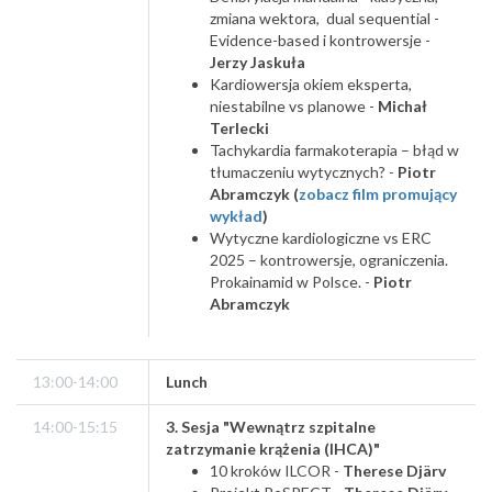
zmiana wektora, dual sequential -
Evidence-based i kontrowersje -
Jerzy Jaskuła
Kardiowersja okiem eksperta,
niestabilne vs planowe -
Michał
Terlecki
Tachykardia farmakoterapia – błąd w
tłumaczeniu wytycznych? -
Piotr
Abramczyk (
zobacz film promujący
wykład
)
Wytyczne kardiologiczne vs ERC
2025 – kontrowersje, ograniczenia.
Prokainamid w Polsce. -
Piotr
Abramczyk
13:00-14:00
Lunch
14:00-15:15
3. Sesja "Wewnątrz szpitalne
zatrzymanie krążenia (IHCA)"
10 kroków ILCOR -
Therese Djärv