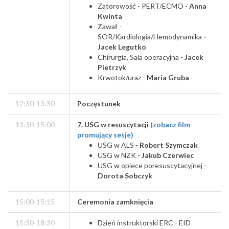
Zatorowość - PERT/ECMO -
Anna
Kwinta
Zawał -
SOR/Kardiologia/Hemodynamika
-
Jacek Legutko
Chirurgia, Sala operacyjna -
Jacek
Pietrzyk
Krwotok/uraz -
Maria Gruba
12:30-13:30
Poczęstunek
13:30-15:00
7. USG w resuscytacji
(zobacz film
promujący sesje)
USG w ALS -
Robert Szymczak
USG w NZK -
Jakub Czerwiec
USG w opiece poresuscytacyjnej -
Dorota Sobczyk
15:00-15:15
Ceremonia zamknięcia
15:30-18:30
Dzień instruktorski ERC - EID