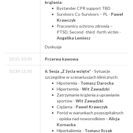
krążenia:
Bystander CPR support TBD
Survivors Co-Survivors – PL -
Paweł
Krawczyk
Pracownicy ochrony zdrowia –
PTSD, Second -third -forth victim -
Angelika Lemiesz
Dyskusja
10:15-10:30
Przerwa kawowa
10:30-12:30
6. Sesja „Z życia wzięte”
- Sytuacje
szczególne w scenariuszach klinicznych:
Hipotermia -
Tomasz Darocha
Hipertermia -
Wit Zawadzki
Zatrzymanie krążenia a uprawianie
sportów -
Wit Zawadzki
Ciężarna -
Paweł Krawczyk
Poród w warunkach pozaszpitalnych
- opieka nad noworodkiem
- Alicja
Kornacka
Hiperkaliemia -
Tomasz Ilczak